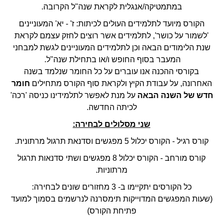
במתמטיקה/אנגלית לקראת שנה"ל הקרובה.
הקורס מיועד לתלמידים העולים לכיתות: ז' - יא' המעוניינים
'לשמור על כושר', לתלמידים אשר רוצים לחזק עצמם לקראת
שנת הלימודים הבאה וכן לתלמידים המעוניינים לגשת למבחני
המעבר בסוף החופש ו/או בתחילת שנה"ל.
בקורסי ההכנה אנו עוברים על כל החומר שנלמד בשנה
האחרונה, על עבודת הקיץ ולקראת סוף הקורס מתחילים
חומר
חדש של השנה הבאה
על מנת לאפשר לתלמידינו כניסה 'רכה'
לכיתה החדשה.
שני מסלולים לבחירה:
קורס רגיל - הקורס יכלול 5 מפגשים וסדנאת תרגול מרתונית.
קורס מורחב - הקורס יכלול 8 מפגשים ושתי סדנאות תרגול
מרתוניות.
כל הקורסים יתקיימו ב- 3 מחזורים שונים לבחירה:
(שעות המפגשים המדוייקות תימסרנה לנרשמים בסמוך למועד
פתיחת הקורס)